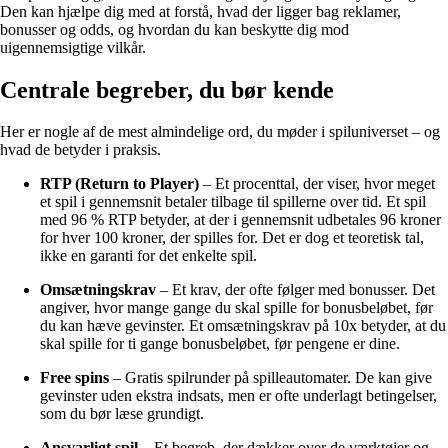
Den kan hjælpe dig med at forstå, hvad der ligger bag reklamer,
bonusser og odds, og hvordan du kan beskytte dig mod
uigennemsigtige vilkår.
Centrale begreber, du bør kende
Her er nogle af de mest almindelige ord, du møder i spiluniverset – og
hvad de betyder i praksis.
RTP (Return to Player)
– Et procenttal, der viser, hvor meget
et spil i gennemsnit betaler tilbage til spillerne over tid. Et spil
med 96 % RTP betyder, at der i gennemsnit udbetales 96 kroner
for hver 100 kroner, der spilles for. Det er dog et teoretisk tal,
ikke en garanti for det enkelte spil.
Omsætningskrav
– Et krav, der ofte følger med bonusser. Det
angiver, hvor mange gange du skal spille for bonusbeløbet, før
du kan hæve gevinster. Et omsætningskrav på 10x betyder, at du
skal spille for ti gange bonusbeløbet, før pengene er dine.
Free spins
– Gratis spilrunder på spilleautomater. De kan give
gevinster uden ekstra indsats, men er ofte underlagt betingelser,
som du bør læse grundigt.
Ansvarligt spil
– Et begreb, der dækker over de værktøjer og