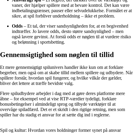
vaner, der hjælper spillere med at bevare kontrol. Det kan være
indbetalingsgrænser, pauser eller selvudelukkelse. Formålet er at
sikre, at spil forbliver underholdning – ikke et problem.
Odds
– Et tal, der viser sandsynligheden for, at en begivenhed
indtræffer. Jo lavere odds, desto større sandsynlighed – men
også lavere gevinst. At forstå odds er nøglen til at vurdere risiko
og belønning i sportsbetting.
Gennemsigtighed som nøglen til tillid
Et mere gennemsigtigt spilunivers handler ikke kun om at forklare
begreber, men også om at skabe tillid mellem spillere og udbydere. Når
spillere forstår, hvordan spil fungerer, og hvilke vilkår der gælder,
bliver det lettere at træffe bevidste valg.
Flere spiludbydere arbejder i dag med at gøre deres platforme mere
åbne – for eksempel ved at vise RTP-værdier tydeligt, forklare
bonusbetingelser i almindeligt sprog og tilbyde værktøjer til at
overvåge spiladfærd. Det er et skridt i den rigtige retning, men som
spiller har du stadig et ansvar for at sætte dig ind i reglerne.
Spil og kultur: Hvordan vores holdninger former synet på ansvar