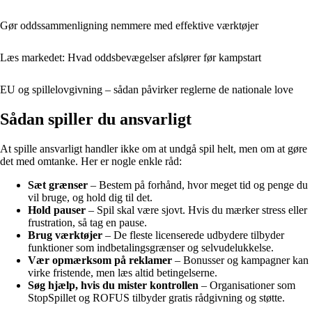
Gør odds­sammenligning nemmere med effektive værktøjer
Læs markedet: Hvad oddsbevægelser afslører før kampstart
EU og spillelovgivning – sådan påvirker reglerne de nationale love
Sådan spiller du ansvarligt
At spille ansvarligt handler ikke om at undgå spil helt, men om at gøre
det med omtanke. Her er nogle enkle råd:
Sæt grænser
– Bestem på forhånd, hvor meget tid og penge du
vil bruge, og hold dig til det.
Hold pauser
– Spil skal være sjovt. Hvis du mærker stress eller
frustration, så tag en pause.
Brug værktøjer
– De fleste licenserede udbydere tilbyder
funktioner som indbetalingsgrænser og selvudelukkelse.
Vær opmærksom på reklamer
– Bonusser og kampagner kan
virke fristende, men læs altid betingelserne.
Søg hjælp, hvis du mister kontrollen
– Organisationer som
StopSpillet og ROFUS tilbyder gratis rådgivning og støtte.