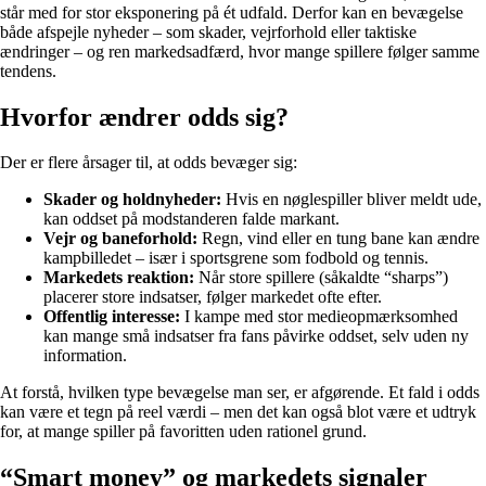
står med for stor eksponering på ét udfald. Derfor kan en bevægelse
både afspejle nyheder – som skader, vejrforhold eller taktiske
ændringer – og ren markedsadfærd, hvor mange spillere følger samme
tendens.
Hvorfor ændrer odds sig?
Der er flere årsager til, at odds bevæger sig:
Skader og holdnyheder:
Hvis en nøglespiller bliver meldt ude,
kan oddset på modstanderen falde markant.
Vejr og baneforhold:
Regn, vind eller en tung bane kan ændre
kampbilledet – især i sportsgrene som fodbold og tennis.
Markedets reaktion:
Når store spillere (såkaldte “sharps”)
placerer store indsatser, følger markedet ofte efter.
Offentlig interesse:
I kampe med stor medieopmærksomhed
kan mange små indsatser fra fans påvirke oddset, selv uden ny
information.
At forstå, hvilken type bevægelse man ser, er afgørende. Et fald i odds
kan være et tegn på reel værdi – men det kan også blot være et udtryk
for, at mange spiller på favoritten uden rationel grund.
“Smart money” og markedets signaler