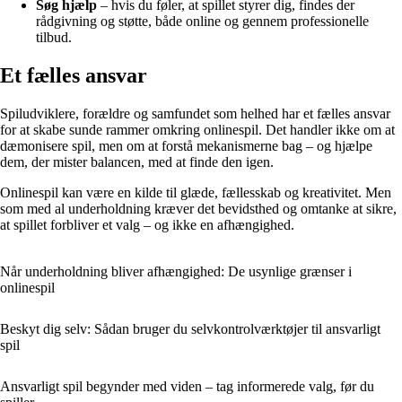
Søg hjælp
– hvis du føler, at spillet styrer dig, findes der
rådgivning og støtte, både online og gennem professionelle
tilbud.
Et fælles ansvar
Spiludviklere, forældre og samfundet som helhed har et fælles ansvar
for at skabe sunde rammer omkring onlinespil. Det handler ikke om at
dæmonisere spil, men om at forstå mekanismerne bag – og hjælpe
dem, der mister balancen, med at finde den igen.
Onlinespil kan være en kilde til glæde, fællesskab og kreativitet. Men
som med al underholdning kræver det bevidsthed og omtanke at sikre,
at spillet forbliver et valg – og ikke en afhængighed.
Når underholdning bliver afhængighed: De usynlige grænser i
onlinespil
Beskyt dig selv: Sådan bruger du selvkontrolværktøjer til ansvarligt
spil
Ansvarligt spil begynder med viden – tag informerede valg, før du