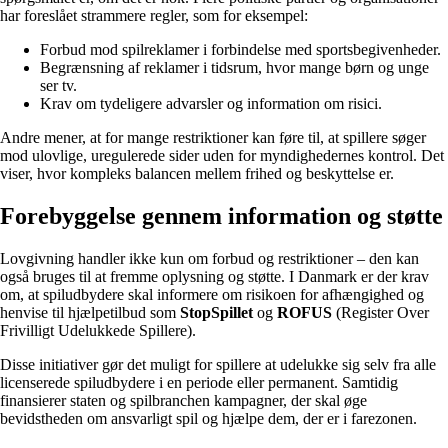
har foreslået strammere regler, som for eksempel:
Forbud mod spilreklamer i forbindelse med sportsbegivenheder.
Begrænsning af reklamer i tidsrum, hvor mange børn og unge
ser tv.
Krav om tydeligere advarsler og information om risici.
Andre mener, at for mange restriktioner kan føre til, at spillere søger
mod ulovlige, uregulerede sider uden for myndighedernes kontrol. Det
viser, hvor kompleks balancen mellem frihed og beskyttelse er.
Forebyggelse gennem information og støtte
Lovgivning handler ikke kun om forbud og restriktioner – den kan
også bruges til at fremme oplysning og støtte. I Danmark er der krav
om, at spiludbydere skal informere om risikoen for afhængighed og
henvise til hjælpetilbud som
StopSpillet
og
ROFUS
(Register Over
Frivilligt Udelukkede Spillere).
Disse initiativer gør det muligt for spillere at udelukke sig selv fra alle
licenserede spiludbydere i en periode eller permanent. Samtidig
finansierer staten og spilbranchen kampagner, der skal øge
bevidstheden om ansvarligt spil og hjælpe dem, der er i farezonen.