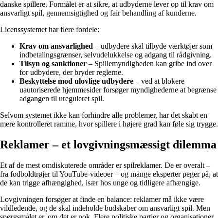
danske spillere. Formålet er at sikre, at udbyderne lever op til krav om
ansvarligt spil, gennemsigtighed og fair behandling af kunderne.
Licenssystemet har flere fordele:
Krav om ansvarlighed
– udbydere skal tilbyde værktøjer som
indbetalingsgrænser, selvudelukkelse og adgang til rådgivning.
Tilsyn og sanktioner
– Spillemyndigheden kan gribe ind over
for udbydere, der bryder reglerne.
Beskyttelse mod ulovlige udbydere
– ved at blokere
uautoriserede hjemmesider forsøger myndighederne at begrænse
adgangen til ureguleret spil.
Selvom systemet ikke kan forhindre alle problemer, har det skabt en
mere kontrolleret ramme, hvor spillere i højere grad kan føle sig trygge.
Reklamer – et lovgivningsmæssigt dilemma
Et af de mest omdiskuterede områder er spilreklamer. De er overalt –
fra fodboldtrøjer til YouTube-videoer – og mange eksperter peger på, at
de kan trigge afhængighed, især hos unge og tidligere afhængige.
Lovgivningen forsøger at finde en balance: reklamer må ikke være
vildledende, og de skal indeholde budskaber om ansvarligt spil. Men
spørgsmålet er, om det er nok. Flere politiske partier og organisationer