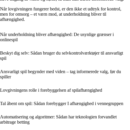
Når lovgivningen fungerer bedst, er den ikke et udtryk for kontrol,
men for omsorg – et værn mod, at underholdning bliver til
afhængighed.
Når underholdning bliver afhængighed: De usynlige grænser i
onlinespil
Beskyt dig selv: Sådan bruger du selvkontrolværktøjer til ansvarligt
spil
Ansvarligt spil begynder med viden – tag informerede valg, før du
spiller
Lovgivningens rolle i forebyggelsen af spilafhængighed
Tal åbent om spil: Sådan forebygger I afhængighed i vennegruppen
Automatisering og algoritmer: Sådan har teknologien forvandlet
arbitrage betting