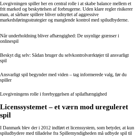
Lovgivningen spiller her en central rolle i at skabe balance mellem et
frit marked og beskyttelsen af forbrugerne. Uden klare regler risikerer
man, at sårbare spillere bliver udnyttet af aggressive
markedsføringsstrategier og manglende kontrol med spiludbyderne.
Når underholdning bliver afhængighed: De usynlige grænser i
onlinespil
Beskyt dig selv: Sådan bruger du selvkontrolværktøjer til ansvarligt
spil
Ansvarligt spil begynder med viden – tag informerede valg, før du
spiller
Lovgivningens rolle i forebyggelsen af spilafhængighed
Licenssystemet – et værn mod ureguleret
spil
I Danmark blev der i 2012 indført et licenssystem, som betyder, at kun
spiludbydere med tilladelse fra Spillemyndigheden må udbyde spil til