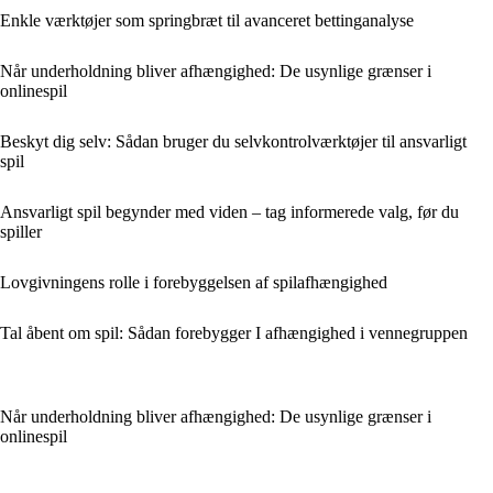
Enkle værktøjer som springbræt til avanceret bettinganalyse
Når underholdning bliver afhængighed: De usynlige grænser i
onlinespil
Beskyt dig selv: Sådan bruger du selvkontrolværktøjer til ansvarligt
spil
Ansvarligt spil begynder med viden – tag informerede valg, før du
spiller
Lovgivningens rolle i forebyggelsen af spilafhængighed
Tal åbent om spil: Sådan forebygger I afhængighed i vennegruppen
Når underholdning bliver afhængighed: De usynlige grænser i
onlinespil