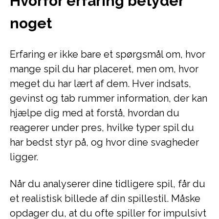
Hvorfor erfaring betyder
noget
Erfaring er ikke bare et spørgsmål om, hvor
mange spil du har placeret, men om, hvor
meget du har lært af dem. Hver indsats,
gevinst og tab rummer information, der kan
hjælpe dig med at forstå, hvordan du
reagerer under pres, hvilke typer spil du
har bedst styr på, og hvor dine svagheder
ligger.
Når du analyserer dine tidligere spil, får du
et realistisk billede af din spillestil. Måske
opdager du, at du ofte spiller for impulsivt