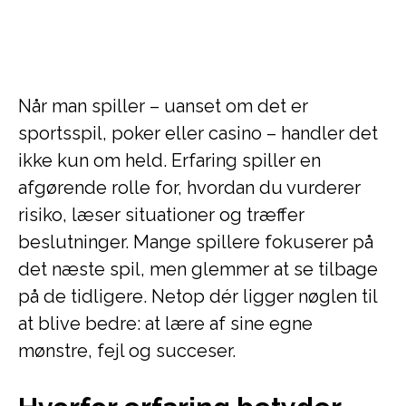
Når man spiller – uanset om det er
sportsspil, poker eller casino – handler det
ikke kun om held. Erfaring spiller en
afgørende rolle for, hvordan du vurderer
risiko, læser situationer og træffer
beslutninger. Mange spillere fokuserer på
det næste spil, men glemmer at se tilbage
på de tidligere. Netop dér ligger nøglen til
at blive bedre: at lære af sine egne
mønstre, fejl og succeser.