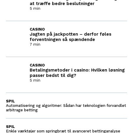
at træffe bedre beslutninger
5 min
CASINO
Jagten på jackpotten – derfor føles
forventningen så spændende
7 min
CASINO
Betalingsmetoder i casino: Hvilken løsning
passer bedst til dig?
5 min
SPIL
Automatisering og algoritmer: Sådan har teknologien forvandlet
arbitrage betting
SPIL
Enkle værktøjer som springbræt til avanceret bettinganalyse