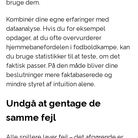
bruge dem.
Kombinér dine egne erfaringer med
dataanalyse. Hvis du for eksempel
opdager, at du ofte overvurderer
hjemmebanefordelen i fodboldkampe, kan
du bruge statistikker til at teste, om det
faktisk passer. På den måde bliver dine
beslutninger mere faktabaserede og
mindre styret af intuition alene.
Undgå at gentage de
samme fejl
Alle spillere laver fejl – det afgørende er,