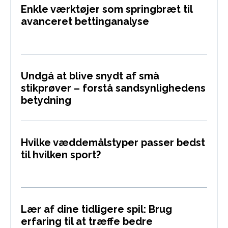
Enkle værktøjer som springbræt til
avanceret bettinganalyse
Undgå at blive snydt af små
stikprøver – forstå sandsynlighedens
betydning
Hvilke væddemålstyper passer bedst
til hvilken sport?
Lær af dine tidligere spil: Brug
erfaring til at træffe bedre