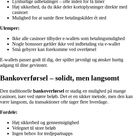
Lynhurtige udbetalinger – ofte inden for få timer
Høj sikkerhed, da du ikke deler kortoplysninger direkte med
casinoet
Mulighed for at samle flere betalingskilder ét sted
Ulemper:
Ikke alle casinoer tilbyder e-wallets som betalingsmulighed
Nogle bonusser gælder ikke ved indbetaling via e-wallet
Små gebyrer kan forekomme ved overførsel
E-wallets passer godt til dig, der spiller jævnligt og ønsker hurtig
adgang til dine gevinster.
Bankoverførsel – solidt, men langsomt
Den traditionelle
bankoverførsel
er stadig en mulighed på mange
casinoer, især ved større beløb. Det er en sikker metode, men den kan
være langsom, da transaktioner ofte tager flere hverdage.
Fordele:
Høj sikkerhed og gennemsigtighed
Velegnet til store beløb
Ingen behov for tredjepartsapps