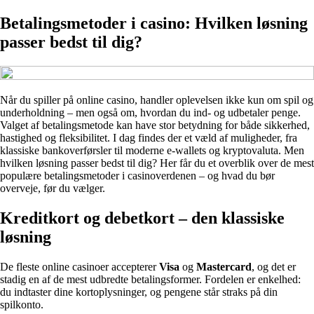
Betalingsmetoder i casino: Hvilken løsning
passer bedst til dig?
Når du spiller på online casino, handler oplevelsen ikke kun om spil og
underholdning – men også om, hvordan du ind- og udbetaler penge.
Valget af betalingsmetode kan have stor betydning for både sikkerhed,
hastighed og fleksibilitet. I dag findes der et væld af muligheder, fra
klassiske bankoverførsler til moderne e-wallets og kryptovaluta. Men
hvilken løsning passer bedst til dig? Her får du et overblik over de mest
populære betalingsmetoder i casinoverdenen – og hvad du bør
overveje, før du vælger.
Kreditkort og debetkort – den klassiske
løsning
De fleste online casinoer accepterer
Visa
og
Mastercard
, og det er
stadig en af de mest udbredte betalingsformer. Fordelen er enkelhed:
du indtaster dine kortoplysninger, og pengene står straks på din
spilkonto.