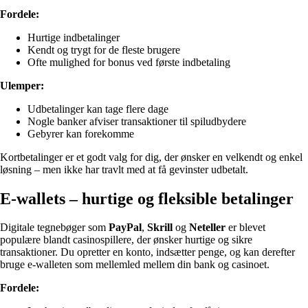
Fordele:
Hurtige indbetalinger
Kendt og trygt for de fleste brugere
Ofte mulighed for bonus ved første indbetaling
Ulemper:
Udbetalinger kan tage flere dage
Nogle banker afviser transaktioner til spiludbydere
Gebyrer kan forekomme
Kortbetalinger er et godt valg for dig, der ønsker en velkendt og enkel
løsning – men ikke har travlt med at få gevinster udbetalt.
E-wallets – hurtige og fleksible betalinger
Digitale tegnebøger som
PayPal
,
Skrill
og
Neteller
er blevet
populære blandt casinospillere, der ønsker hurtige og sikre
transaktioner. Du opretter en konto, indsætter penge, og kan derefter
bruge e-walleten som mellemled mellem din bank og casinoet.
Fordele: