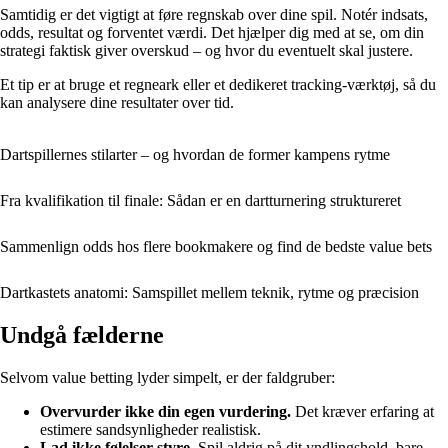
Samtidig er det vigtigt at føre regnskab over dine spil. Notér indsats,
odds, resultat og forventet værdi. Det hjælper dig med at se, om din
strategi faktisk giver overskud – og hvor du eventuelt skal justere.
Et tip er at bruge et regneark eller et dedikeret tracking-værktøj, så du
kan analysere dine resultater over tid.
Dartspillernes stilarter – og hvordan de former kampens rytme
Fra kvalifikation til finale: Sådan er en dartturnering struktureret
Sammenlign odds hos flere bookmakere og find de bedste value bets
Dartkastets anatomi: Samspillet mellem teknik, rytme og præcision
Undgå fælderne
Selvom value betting lyder simpelt, er der faldgruber:
Overvurder ikke din egen vurdering.
Det kræver erfaring at
estimere sandsynligheder realistisk.
Lad ikke følelser styre.
Spil aldrig på dit yndlingshold, bare