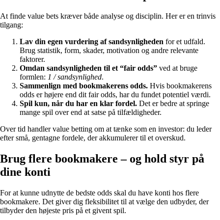
At finde value bets kræver både analyse og disciplin. Her er en trinvis
tilgang:
Lav din egen vurdering af sandsynligheden
for et udfald.
Brug statistik, form, skader, motivation og andre relevante
faktorer.
Omdan sandsynligheden til et “fair odds”
ved at bruge
formlen:
1 / sandsynlighed
.
Sammenlign med bookmakerens odds.
Hvis bookmakerens
odds er højere end dit fair odds, har du fundet potentiel værdi.
Spil kun, når du har en klar fordel.
Det er bedre at springe
mange spil over end at satse på tilfældigheder.
Over tid handler value betting om at tænke som en investor: du leder
efter små, gentagne fordele, der akkumulerer til et overskud.
Brug flere bookmakere – og hold styr på
dine konti
For at kunne udnytte de bedste odds skal du have konti hos flere
bookmakere. Det giver dig fleksibilitet til at vælge den udbyder, der
tilbyder den højeste pris på et givent spil.