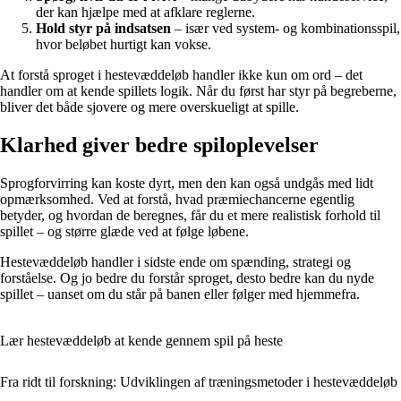
der kan hjælpe med at afklare reglerne.
Hold styr på indsatsen
– især ved system- og kombinationsspil,
hvor beløbet hurtigt kan vokse.
At forstå sproget i hestevæddeløb handler ikke kun om ord – det
handler om at kende spillets logik. Når du først har styr på begreberne,
bliver det både sjovere og mere overskueligt at spille.
Klarhed giver bedre spiloplevelser
Sprogforvirring kan koste dyrt, men den kan også undgås med lidt
opmærksomhed. Ved at forstå, hvad præmiechancerne egentlig
betyder, og hvordan de beregnes, får du et mere realistisk forhold til
spillet – og større glæde ved at følge løbene.
Hestevæddeløb handler i sidste ende om spænding, strategi og
forståelse. Og jo bedre du forstår sproget, desto bedre kan du nyde
spillet – uanset om du står på banen eller følger med hjemmefra.
Lær hestevæddeløb at kende gennem spil på heste
Fra ridt til forskning: Udviklingen af træningsmetoder i hestevæddeløb