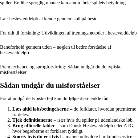
spiller. En lille sproglig nuance kan ændre hele spillets betydning.
Lær hestevæddeløb at kende gennem spil på heste
Fra ridt til forskning: Udviklingen af træningsmetoder i hestevæddeløb
Baneforhold gennem tiden – nøglen til bedre forståelse af
hestevæddeløb
Præmiechance og sprogforvirring: Sådan undgår du de typiske
misforståelser
Sådan undgår du misforståelser
For at undgå de typiske fejl kan du følge disse enkle råd:
Læs altid løbsbetingelserne
– de forklarer, hvordan præmierne
fordeles.
Tjek definitionerne
– især hvis du spiller på udenlandske løb.
Brug officielle kilder
– som Dansk Hestevæddeløb eller ATG,
hvor begreberne er forklaret tydeligt.
Spørg, hvis du er i tvivl
– mange udbydere har kundeservice,