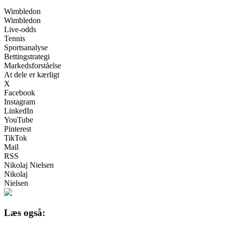
Wimbledon
Wimbledon
Live-odds
Tennis
Sportsanalyse
Bettingstrategi
Markedsforståelse
At dele er kærligt
X
Facebook
Instagram
LinkedIn
YouTube
Pinterest
TikTok
Mail
RSS
Nikolaj Nielsen
Nikolaj
Nielsen
Læs også: