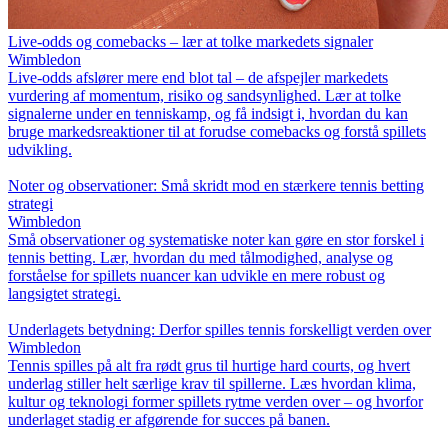
Live-odds og comebacks – lær at tolke markedets signaler
Wimbledon
Live-odds afslører mere end blot tal – de afspejler markedets
vurdering af momentum, risiko og sandsynlighed. Lær at tolke
signalerne under en tenniskamp, og få indsigt i, hvordan du kan
bruge markedsreaktioner til at forudse comebacks og forstå spillets
udvikling.
Noter og observationer: Små skridt mod en stærkere tennis betting
strategi
Wimbledon
Små observationer og systematiske noter kan gøre en stor forskel i
tennis betting. Lær, hvordan du med tålmodighed, analyse og
forståelse for spillets nuancer kan udvikle en mere robust og
langsigtet strategi.
Underlagets betydning: Derfor spilles tennis forskelligt verden over
Wimbledon
Tennis spilles på alt fra rødt grus til hurtige hard courts, og hvert
underlag stiller helt særlige krav til spillerne. Læs hvordan klima,
kultur og teknologi former spillets rytme verden over – og hvorfor
underlaget stadig er afgørende for succes på banen.