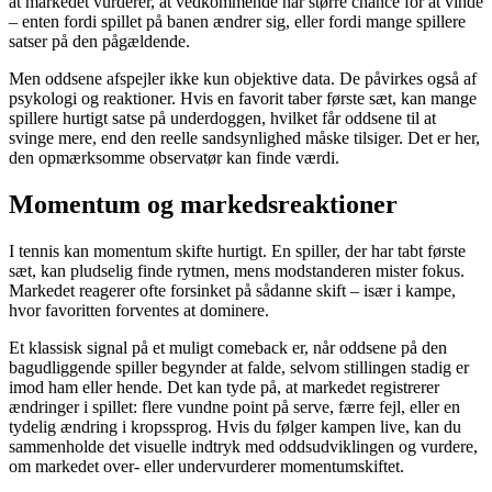
at markedet vurderer, at vedkommende har større chance for at vinde
– enten fordi spillet på banen ændrer sig, eller fordi mange spillere
satser på den pågældende.
Men oddsene afspejler ikke kun objektive data. De påvirkes også af
psykologi og reaktioner. Hvis en favorit taber første sæt, kan mange
spillere hurtigt satse på underdoggen, hvilket får oddsene til at
svinge mere, end den reelle sandsynlighed måske tilsiger. Det er her,
den opmærksomme observatør kan finde værdi.
Momentum og markedsreaktioner
I tennis kan momentum skifte hurtigt. En spiller, der har tabt første
sæt, kan pludselig finde rytmen, mens modstanderen mister fokus.
Markedet reagerer ofte forsinket på sådanne skift – især i kampe,
hvor favoritten forventes at dominere.
Et klassisk signal på et muligt comeback er, når oddsene på den
bagudliggende spiller begynder at falde, selvom stillingen stadig er
imod ham eller hende. Det kan tyde på, at markedet registrerer
ændringer i spillet: flere vundne point på serve, færre fejl, eller en
tydelig ændring i kropssprog. Hvis du følger kampen live, kan du
sammenholde det visuelle indtryk med oddsudviklingen og vurdere,
om markedet over- eller undervurderer momentumskiftet.