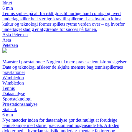
Idræt
6 min
Tennis spilles på alt fra rødt grus til hurtige hard courts, og hvert
underlag stiller helt særlige krav til spillerne. Læs hvordan klima,
kultur og teknologi former spillets rytme verden over – og hvorfor
underlaget stadig er afgørende for succes på banen.
Asta Petersen
Asta
Petersen
Mønstre i præstationer: Nøglen til mere præcise tennisforudsigelser
Data og teknologi afslører de skjulte mønstre bag tennisspillernes
præstationer
Wimbledon
Wimbledon
Tennis
Dataanalyse
Sportsteknologi
Præstationsanalyse
Statistik
6 min
Nye metoder inden for dataanalyse gør det muligt at forudsige
tenniskampe med større præcision end nogensinde før. Artiklen
dykker ned i, hvordan statistik, underlag, mentale faktorer og