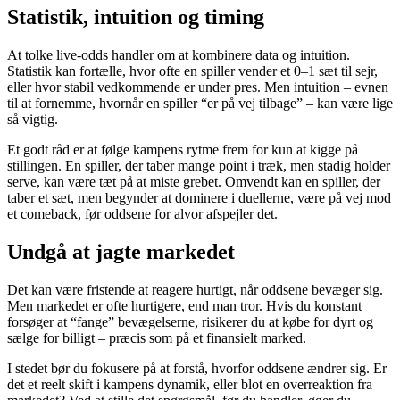
Statistik, intuition og timing
At tolke live-odds handler om at kombinere data og intuition.
Statistik kan fortælle, hvor ofte en spiller vender et 0–1 sæt til sejr,
eller hvor stabil vedkommende er under pres. Men intuition – evnen
til at fornemme, hvornår en spiller “er på vej tilbage” – kan være lige
så vigtig.
Et godt råd er at følge kampens rytme frem for kun at kigge på
stillingen. En spiller, der taber mange point i træk, men stadig holder
serve, kan være tæt på at miste grebet. Omvendt kan en spiller, der
taber et sæt, men begynder at dominere i duellerne, være på vej mod
et comeback, før oddsene for alvor afspejler det.
Undgå at jagte markedet
Det kan være fristende at reagere hurtigt, når oddsene bevæger sig.
Men markedet er ofte hurtigere, end man tror. Hvis du konstant
forsøger at “fange” bevægelserne, risikerer du at købe for dyrt og
sælge for billigt – præcis som på et finansielt marked.
I stedet bør du fokusere på at forstå, hvorfor oddsene ændrer sig. Er
det et reelt skift i kampens dynamik, eller blot en overreaktion fra