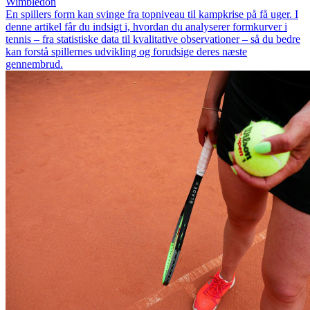
Wimbledon
En spillers form kan svinge fra topniveau til kampkrise på få uger. I
denne artikel får du indsigt i, hvordan du analyserer formkurver i
tennis – fra statistiske data til kvalitative observationer – så du bedre
kan forstå spillernes udvikling og forudsige deres næste
gennembrud.