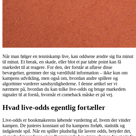
Når man følger en tenniskamp live, kan oddsene ændre sig fra minut
til minut. Et break, en skade, eller blot et par tabte point kan få
markedet til at reagere. For den, der forstår at aflæse disse
bevægelser, gemmer der sig værdifuld information – ikke kun om
kampens udvikling, men også om, hvordan andre spillere og
algoritmer vurderer sandsynlighederne. I denne artikel ser vi
nærmere på, hvordan du kan tolke live-odds og bruge markedets
signaler til at forstå, hvornår et comeback måske er på vej.
Hvad live-odds egentlig fortæller
Live-odds er bookmakerens løbende vurdering af, hvem der vinder
kampen. De justeres konstant ud fra kampens forløb, statistik og
indgående spil. Når en spiller pludselig får lavere odds, betyder det,