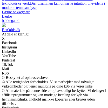
teknologiske værktøjer tilsammen kan omsætte intuition til evidens i
moderne tennisanalyse.
Lærke bakkegaard
Lærke
bakkegaard
BetOdds.dk
At dele er kærligt
X
Facebook
Instagram
LinkedIn
YouTube
Pinterest
TikTok
Mail
RSS
© Beskyttet af ophavsretsloven.
© Alle rettigheder forbeholdes. Vi samarbejder med udvalgte
virksomheder og tjener muligvis på dine køb via vores links.
© Alt materiale på denne side er ophavsretligt beskyttet. Vi deltager i
affiliateprogrammer og kan modtage betaling for køb via
henvisningslinks. Indhold må ikke kopieres eller bruges uden
tilladelse.
Fællesskab