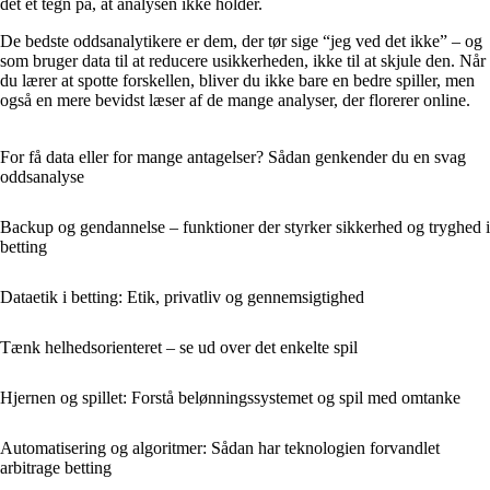
det et tegn på, at analysen ikke holder.
De bedste oddsanalytikere er dem, der tør sige “jeg ved det ikke” – og
som bruger data til at reducere usikkerheden, ikke til at skjule den. Når
du lærer at spotte forskellen, bliver du ikke bare en bedre spiller, men
også en mere bevidst læser af de mange analyser, der florerer online.
For få data eller for mange antagelser? Sådan genkender du en svag
oddsanalyse
Backup og gendannelse – funktioner der styrker sikkerhed og tryghed i
betting
Dataetik i betting: Etik, privatliv og gennemsigtighed
Tænk helhedsorienteret – se ud over det enkelte spil
Hjernen og spillet: Forstå belønningssystemet og spil med omtanke
Automatisering og algoritmer: Sådan har teknologien forvandlet
arbitrage betting