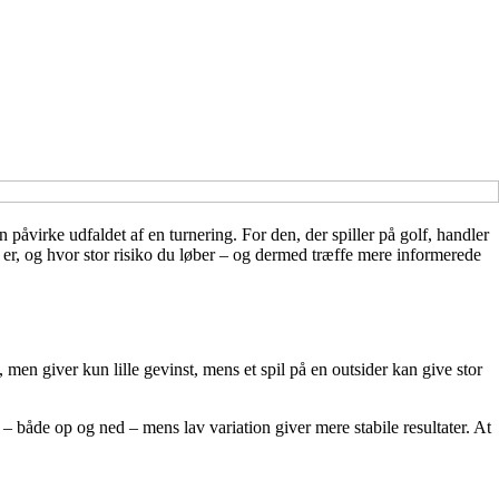
påvirke udfaldet af en turnering. For den, der spiller på golf, handler
s er, og hvor stor risiko du løber – og dermed træffe mere informerede
, men giver kun lille gevinst, mens et spil på en outsider kan give stor
g – både op og ned – mens lav variation giver mere stabile resultater. At