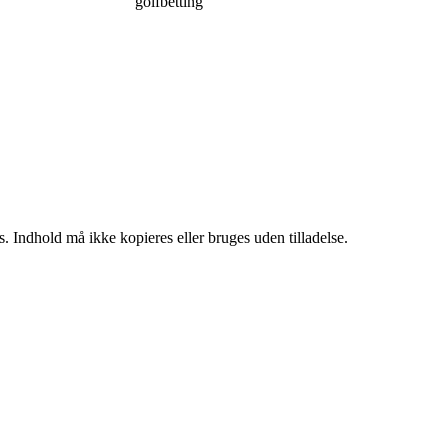
golfbetting
. Indhold må ikke kopieres eller bruges uden tilladelse.