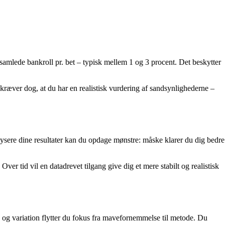
n samlede bankroll pr. bet – typisk mellem 1 og 3 procent. Det beskytter
kræver dog, at du har en realistisk vurdering af sandsynlighederne –
ysere dine resultater kan du opdage mønstre: måske klarer du dig bedre
ver tid vil en datadrevet tilgang give dig et mere stabilt og realistisk
iko og variation flytter du fokus fra mavefornemmelse til metode. Du