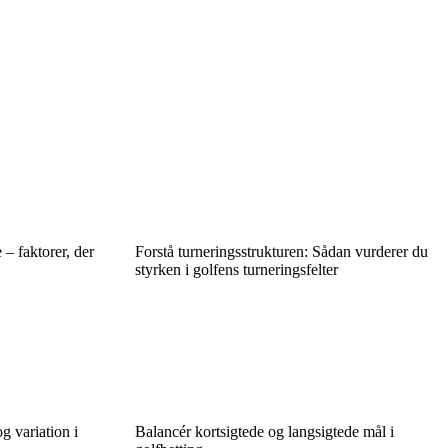
– faktorer, der
Forstå turneringsstrukturen: Sådan vurderer du
styrken i golfens turneringsfelter
og variation i
Balancér kortsigtede og langsigtede mål i