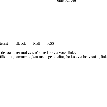
dine golfbets
terest
TikTok
Mail
RSS
er og tjener muligvis på dine køb via vores links.
affiliateprogrammer og kan modtage betaling for køb via henvisningslinks