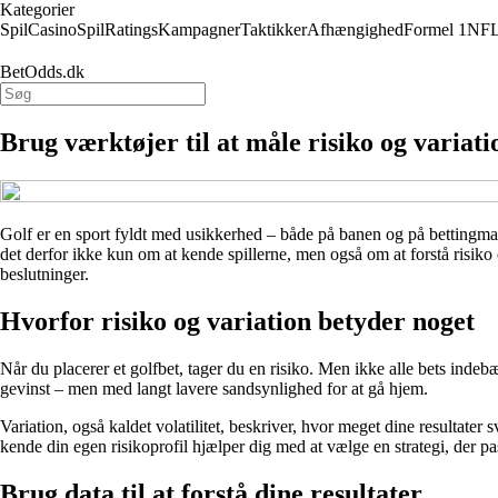
Kategorier
Spil
Casino
Spil
Ratings
Kampagner
Taktikker
Afhængighed
Formel 1
NF
BetOdds.dk
Brug værktøjer til at måle risiko og variatio
Golf er en sport fyldt med usikkerhed – både på banen og på bettingmark
det derfor ikke kun om at kende spillerne, men også om at forstå risiko
beslutninger.
Hvorfor risiko og variation betyder noget
Når du placerer et golfbet, tager du en risiko. Men ikke alle bets indebæ
gevinst – men med langt lavere sandsynlighed for at gå hjem.
Variation, også kaldet volatilitet, beskriver, hvor meget dine resultater
kende din egen risikoprofil hjælper dig med at vælge en strategi, der pa
Brug data til at forstå dine resultater